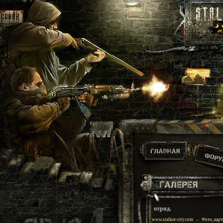
отряд.
→
www.stalker-city.com
Фото, карт