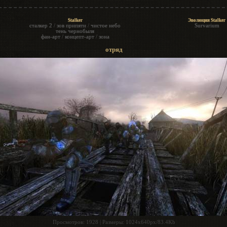
Stalker
Эволюция Stalker
сталкер 2
/
зов припяти
/
чистое небо
Survarium
тень чернобыля
фан-арт
/
концепт-арт
/
зона
отряд
Просмотров
: 1928 |
Размеры
: 1024x640px/83.4Kb