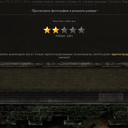
ата
: 09.12.2011 |
Теги
:
сталкер галерея
,
скрины
,
сталкер чн
,
сталкер картинки
|
Добавил
:
Хар
·
·
Просмотреть фотографию в реальном размере
Рейтинг
:
2.0
/
1
авлять коментарии могут только зерегистрированные пользовалели, необходимо
зарегистри
именем!