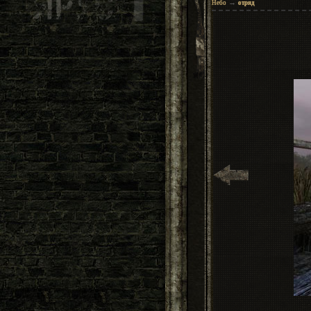
→
Небо
отряд