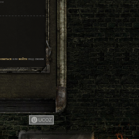
ом
роваться
или
войти
под своим