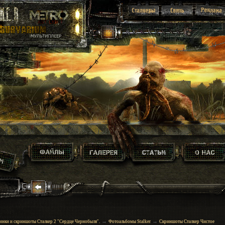
→
→
инки и скриншоты Сталкер 2 "Сердце Чернобыля".
Фотоальбомы Stalker
Скриншоты Сталкер Чистое