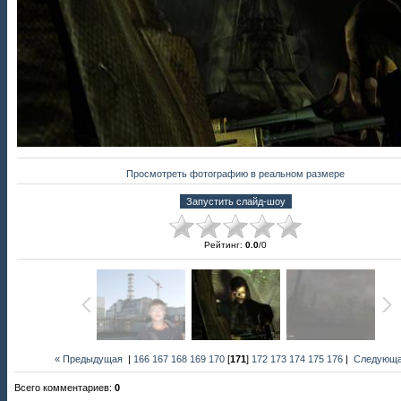
Просмотреть фотографию в реальном размере
Рейтинг
:
0.0
/
0
« Предыдущая
|
166
167
168
169
170
[
171
]
172
173
174
175
176
|
Следующа
Всего комментариев
:
0