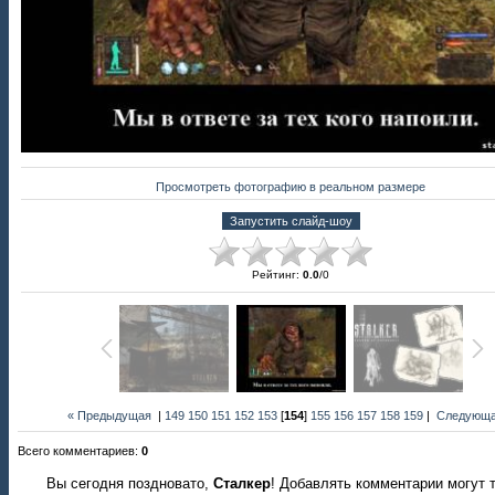
Просмотреть фотографию в реальном размере
Рейтинг
:
0.0
/
0
« Предыдущая
|
149
150
151
152
153
[
154
]
155
156
157
158
159
|
Следующа
Всего комментариев
:
0
Вы сегодня поздновато,
Сталкер
! Добавлять комментарии могут 