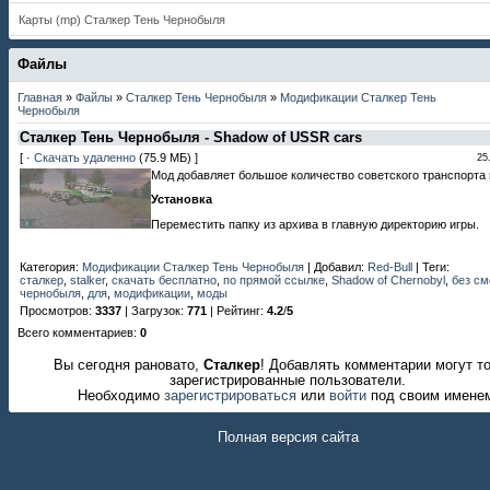
Карты (mp) Сталкер Тень Чернобыля
Файлы
Главная
»
Файлы
»
Сталкер Тень Чернобыля
»
Модификации Сталкер Тень
Чернобыля
Сталкер Тень Чернобыля - Shadow of USSR cars
[ ·
Скачать удаленно
(75.9 МБ) ]
25
Мод добавляет большое количество советского транспорта в
Установка
Переместить папку из архива в главную директорию игры.
Категория
:
Модификации Сталкер Тень Чернобыля
|
Добавил
:
Red-Bull
|
Теги
:
сталкер
,
stalker
,
скачать бесплатно
,
по прямой ссылке
,
Shadow of Chernobyl
,
без см
чернобыля
,
для
,
модификации
,
моды
Просмотров
:
3337
|
Загрузок
:
771
|
Рейтинг
:
4.2
/
5
Всего комментариев
:
0
Вы сегодня рановато,
Сталкер
! Добавлять комментарии могут т
зарегистрированные пользователи.
Необходимо
зарегистрироваться
или
войти
под своим имене
Полная версия сайта