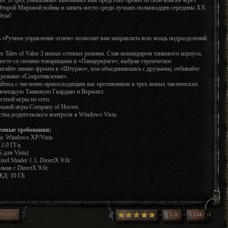
торой Мировой войны и занять место среди лучших полководцев середины XX
беда!
 «Ручное управление огнем» позволит вам направлять всю мощь подразделений
s Tales of Valor 3 новых сетевых режима. Став командиром танкового корпуса,
месте со своими товарищами в «Панцеркриге»; выбрав героическое
вигайте линию фронта в «Штурме», или объединившись с друзьями, отбивайте
в режиме «Сопротивление».
йтесь с численно превосходящим вас противником в трех новых тактических
немецкую Танковую Гвардию и Вермахт.
тной игры по сети.
льной игры Company of Heroes.
тва родительского контроля в Windows Vista.
мные требования:
а: Windows XP/Vista
 2.0 ГГц
 для Vista)
xel Shader 1.1, DirectX 9.0c
мая с DirectX 9.0c
ЖД: 10 ГБ
5.0
1334