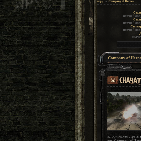
→
игру
Company of Heroes
Сталк
патчи
/
мод
Сталк
патчи
/
мод
Сталке
патчи
/
мод
Д
скача
Company of Heroe
историческая стратеги
игр, Соmpany of Hero