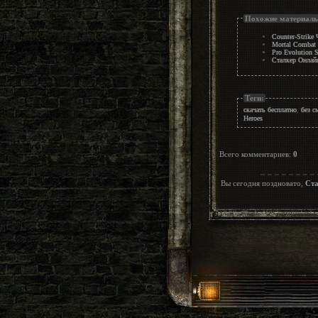
Похожие материал
Counter-Strik
Mortal Combat
Pro Evolution
Сталкер Онлайн
Теги:
скачать бесплатно
,
без с
Heroes
Всего комментариев
:
0
Вы сегодня поздновато,
Ста