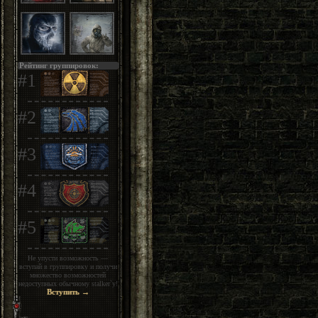
Рейтинг группировок:
#1
#2
#3
#4
#5
Не упусти возможность —
вступай в группировку и получи
множество возможностей
недоступных обычному stalker`у!
Вступить →