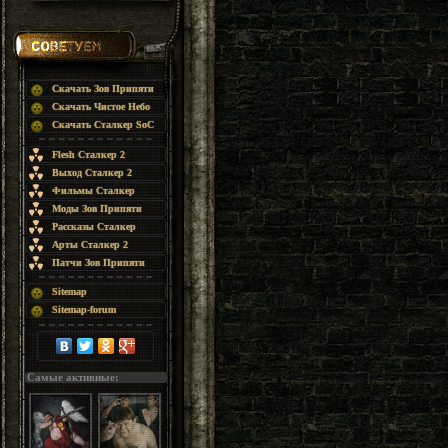
Скачать Зов Припяти
Скачать Чистое Небо
Скачать Сталкер SoC
Flesh Сталкер 2
Выход Сталкер 2
Фильмы Сталкер
Моды Зов Припяти
Рассказы Сталкер
Арты Сталкер 2
Патчи Зов Припяти
Sitemap
Sitemap-forum
Самые активные: