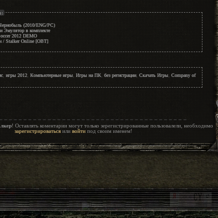
ы:
e Чернобыль (2010/ENG/PC)
 и Эмулятор в комплекте
 Soccer 2012 DEMO
 / Stalker Online [OBT]
мс
,
игры 2012
,
Компьютерные игры
,
Игры на ПК
,
без регистрации
,
Скачать Игры
,
Company of
лкер
! Оставлять коментарии могут только зерегистрированные пользовалели, необходимо
зарегистрироваться
или
войти
под своим именем!