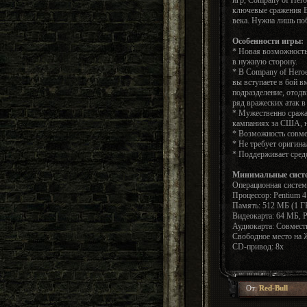
ключевые сражения В
века. Нужна лишь по
Особенности игры:
* Новая возможность
в нужную сторону.
* В Company of Heroe
вы вступаете в бой в
подразделение, отод
ряд вражеских атак 
* Мужественно сража
кампаниях за США, 
* Возможность совмес
* Не требует оригина
* Поддерживает средс
Минимальные систе
Операционная систем
Процессор: Pentium 4
Память: 512 МБ (1 ГБ
Видеокарта: 64 МБ, Pi
Аудиокарта: Совмести
Свободное место на 
CD-привод: 8х
От:
Red-Bull