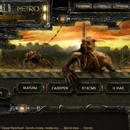
→
→
 "Сердце Чернобыля". Скачать сталкер, сталкер мод.
Другие игры
Скачать