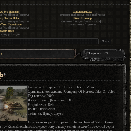
ер Зов Припяти
Шаблоны uCoz
ы
/
трейнеры
/
карты
сталкер шаблоны
/
pda шаблоны
ер Чистое Небо
Общее Сталкер
ы
/
трейнеры
/
карты
фильмы
/
видео
/
книги
/
софт
программы
/
прочее
р Тень Чернобыля
ы
/
трейнеры
/
карты
ругие игры
ть игру
/
моды
s
Загрузок:
579
Название: Company Of Heroes: Tales Of Valor
Оригинальное название: Company Of Heroes: Tales Of Valor
Год выхода: 2009
Жанр: Strategy (Real-time) / 3D
Разработчик: Relic
Язык: Английский
Таблетка: Присутствует
Описание игры:
Company of Heroes Tales of Valor Военно-
я от Relic Entertainment откроет новую главу одной из самой известной серии
es. В трех уникальных кампаниях вам предстоит провести свои войска через