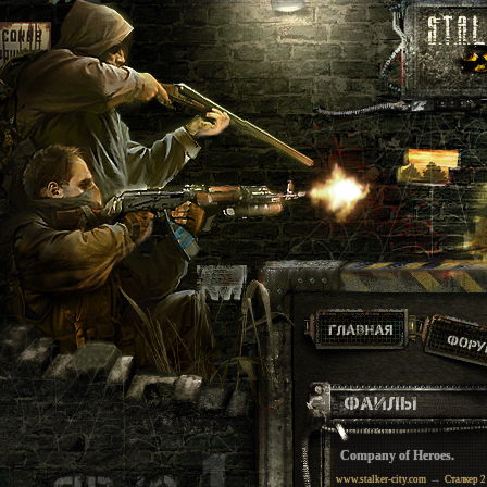
Company of Heroes.
→
www.stalker-city.com
Сталкер 2