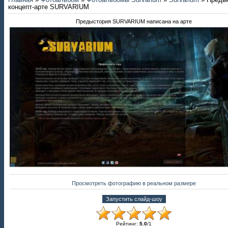
Главная
»
Фотоальбом
»
Фотоальбомы Survarium
»
Survarium
» Преды
концепт-арте SURVARIUM
Предыстория SURVARIUM написана на арте
Просмотреть фотографию в реальном размере
Рейтинг
:
5.0
/
1