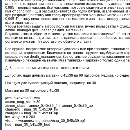
магазины, которые при первоначальном спавне оказались не у актора - con
0,995 = полный магазин. Все магазины, которые спавнятся в инвентаре ак
имеют condition = 1, и рассматриваются как "один патрон, извлеченный из
при разрядке", поэтому они сразу преобразуются в обычные магазины с co
0,995. Поэтому если просто заспавнить магазин в инвентарь актору, в нем
всего один патрон.
Чтобы все-таки выдать актору полный магазин, нужно пользоваться функ
ammo_manager.give_loaded(секция_магазина).
Выдавать таким образом секцию пустого магазина с окончанием "_е" нет 
полным он не станет, и в магазин с одним патроном не преобразуется, так
останется пустым. Тут достаточно обычного спавна.
Все оружие, получаемое актором в диалогах или при торговле, становится
полностью заряженным. Количество патронов в оружии, подбираемом с тр
определяется death_manager-ом. Все остальное оружие на магазинном пи
изначально лежащее на земле или в тайниках - заряжено только одним п
Добавление новых магазинов, а также что и зачем:
Допустим, надо добвить магазин 5,45х39 на 60 патронов. Редкий, но суще
Находим уже существующий магазин, например, на 30
Магазин на 30 патронов 5,45х39
[wm_5.45x39a30]:wm
ammo_mag_size = 30
ammo_class = ammo_5.45x39_fmj, ammo_5.45x39_ap
charged0 = mag_30_5.45x39_fmj
charged1 = mag_30_5.45x39_ap
inv_weight = 0.203
visual = weapons\magazines\mag_30_545x39.ogf
hud = mag_30_545x39_hud