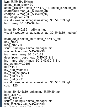
[wm_5.45x39b30]:wm
ammo_mag_size = 30
ammo_class = ammo_5.45x39_ap, ammo_5.45x39_fmj
charged0 = mag_30_5.45x39_ap
charged1 = mag_30_5.45x39_fmj
inv_weight = 0.203
visual = weapons\magazines\mag_30_545x39.ogf
hud = mag_30_545x39_hud
[mag_30_545x39_hud]:wm_hud
visual = weapons\magazines\mag_30_545x39_hud.ogf
[mag_30_5.45x39_fmj]:ammo_5.45x39_fmj
box_size = 1
mag_size = 30
script_binding = ammo_manager.init
wm_section = wm_5.45x39a30
inv_name = mag_30_5.45x39
description = desc_load_5.45x39_fmj
inv_name_short = mag_30_5.45x39_fmj_s
inv_weight = 0.0105
belt = true
inv_grid_width = 1
inv_grid_height = 1
inv_grid_x = 38
inv_grid_y = 2
visual = weapons\magazines\mag_30_545x39.ogf
cost = 120
[mag_30_5.45x39_ap]:ammo_5.45x39_ap
box_size = 1
mag_size = 30
script_binding = ammo_manager.init
wm_section = wm_5.45x39b30