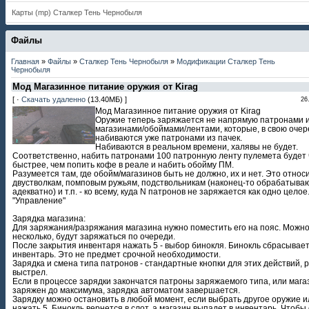
Карты (mp) Сталкер Тень Чернобыля
Файлы
Главная
»
Файлы
»
Сталкер Тень Чернобыля
»
Модификации Сталкер Тень
Чернобыля
Мод Магазинное питание оружия от Kirag
[ ·
Скачать удаленно
(13.40МБ) ]
26
Мод Магазинное питание оружия от Kirag
Оружие теперь заряжается не напрямую патронами из
магазинами/обоймами/лентами, которые, в свою очер
набиваются уже патронами из пачек.
Набиваются в реальном времени, халявы не будет.
Соответственно, набить патронами 100 патронную ленту пулемета будет 
быстрее, чем попить кофе в реале и набить обойму ПМ.
Разумеется там, где обойм/магазинов быть не должно, их и нет. Это относи
двустволкам, помповым ружьям, подствольникам (наконец-то обрабатыва
адекватно) и т.п. - ко всему, куда N патронов не заряжается как одно целое
"Управление"
Зарядка магазина:
Для заряжания/разряжания магазина нужно поместить его на пояс. Можно
несколько, будут заряжаться по очереди.
После закрытия инвентаря нажать 5 - выбор бинокля. Бинокль сбрасывает
инвентарь. Это не предмет срочной необходимости.
Зарядка и смена типа патронов - стандартные кнопки для этих действий, р
выстрел.
Если в процессе зарядки закончатся патроны заряжаемого типа, или мага
заряжен до максимума, зарядка автоматом завершается.
Зарядку можно остановить в любой момент, если выбрать другое оружие и
нажать 5. Бинокль вернется в слот, а магазин выпадет в инвентарь. Чтобы