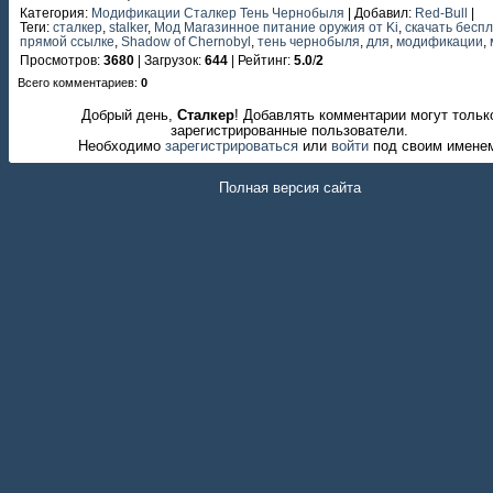
Категория
:
Модификации Сталкер Тень Чернобыля
|
Добавил
:
Red-Bull
|
Теги
:
сталкер
,
stalker
,
Мод Магазинное питание оружия от Ki
,
скачать бесп
прямой ссылке
,
Shadow of Chernobyl
,
тень чернобыля
,
для
,
модификации
,
Просмотров
:
3680
|
Загрузок
:
644
|
Рейтинг
:
5.0
/
2
Всего комментариев
:
0
Добрый день,
Сталкер
! Добавлять комментарии могут тольк
зарегистрированные пользователи.
Необходимо
зарегистрироваться
или
войти
под своим имене
Полная версия сайта