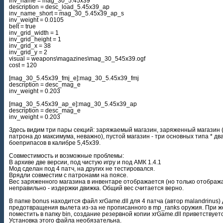
inv_name = mag_30_5.45x39
description = desc_load_5.45x39_ap
inv_name_short = mag_30_5.45x39_ap_s
inv_weight = 0.0105
belt = true
inv_grid_width = 1
inv_grid_height = 1
inv_grid_x = 38
inv_grid_y = 2
visual = weapons\magazines\mag_30_545x39.ogf
cost = 120
[mag_30_5.45x39_fmj_e]:mag_30_5.45x39_fmj
description = desc_mag_e
inv_weight = 0.203
[mag_30_5.45x39_ap_e]:mag_30_5.45x39_ap
description = desc_mag_e
inv_weight = 0.203
Здесь видим три пары секций: заряжаемый магазин, заряженный магазин (
патрона до максимума, неважно), пустой магазин - три основных типа * дв
боеприпасов в калибре 5,45х39.
Совместимость и возможные проблемы:
В архиве две версии, под чистую игру и под АМК 1.4.1
Мод сделан под 4 патч, на других не тестировался.
Врядли совместим с патронами на поясе.
Вес заряженного магазина в инвентаре отображается (но только отображ
неправильно - издержки движка. Общий вес считается верно.
В папке bonus находится файл xrGame.dll для 4 патча (автор malandrinus)
предотвращения вылета из-за не прописанного в mp_ranks оружия. При 
поместить в папку bin, создание резервной копии xrGame.dll приветствует
Установка этого файла необязательна.