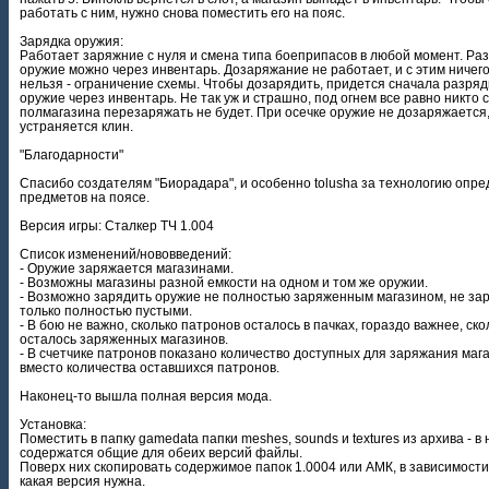
работать с ним, нужно снова поместить его на пояс.
Зарядка оружия:
Работает заряжние с нуля и смена типа боеприпасов в любой момент. Ра
оружие можно через инвентарь. Дозаряжание не работает, и с этим ничег
нельзя - ограничение схемы. Чтобы дозарядить, придется сначала разряд
оружие через инвентарь. Не так уж и страшно, под огнем все равно никто с
полмагазина перезаряжать не будет. При осечке оружие не дозаряжается
устраняется клин.
"Благодарности"
Спасибо создателям "Биорадара", и особенно tolusha за технологию опр
предметов на поясе.
Версия игры: Сталкер ТЧ 1.004
Список изменений/нововведений:
- Оружие заряжается магазинами.
- Возможны магазины разной емкости на одном и том же оружии.
- Возможно зарядить оружие не полностью заряженным магазином, не за
только полностью пустыми.
- В бою не важно, сколько патронов осталось в пачках, гораздо важнее, ско
осталось заряженных магазинов.
- В счетчике патронов показано количество доступных для заряжания маг
вместо количества оставшихся патронов.
Наконец-то вышла полная версия мода.
Установка:
Поместить в папку gamedata папки meshes, sounds и textures из архива - в 
содержатся общие для обеих версий файлы.
Поверх них скопировать содержимое папок 1.0004 или АМК, в зависимости 
какая версия нужна.