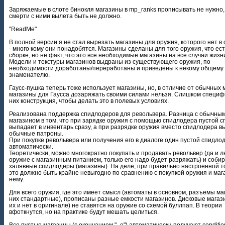
Заряжаемые в слоте бинокля магазины в mp_ranks прописывать не нужно,
смерти с ними вылета быть не должно.
"ReadMe"
В полной версии я не стал вырезать магазины для оружия, которого нет в
- много кому они понадобятся. Магазины сделаны для того оружия, что ест
сборке, но не факт, что это все необходимые магазины на все случаи жизн
Модели и текстуры магазинов выдраны из существующего оружия, по
необходимости доработаны/переработаны и приведены к некому общему
знаменателю.
Гаусс-пушка теперь тоже использует магазины, но, в отличие от обычных 
магазины для Гаусса дозаряжать своими силами нельзя. Слишком специф
них конструкция, чтобы делать это в полевых условиях.
Реализована поддержка спидлодеров для револьвера. Разница с обычны
магазином в том, что при зарядке оружия с помощью спидлодера пустой 
выпадает в инвентарь сразу, а при разрядке оружия вместо спидлодера 
обычные патроны.
При покупке револьвера или получения его в диалоге один пустой спидло
автоматически.
Теоретически, можно многократно покупать и продавать револьвер (да и 
оружие с магазинным питанием, только его надо будет разряжать) и соби
халявные спидлодеры (магазины). На деле, при правильно настроенной т
это должно быть крайне невыгодно по сравнению с покупкой оружия и маг
нему.
Для всего оружия, где это имеет смысл (автоматы в основном, разъемы ма
них стандартные), прописаны разные емкости магазинов. Дисковые магаз
их и нет в оригинале) не ставятся на оружие со схемой буллпап. В теории
вфоткнутся, но на практике будут мешать целиться.
Все пустые магазины (с окончанием "_е") автоматически получают condition