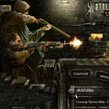
Сталкер Чистое Небо - 
→
www.stalker-city.com
Сталкер 2