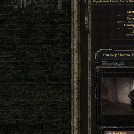
Модификации Сталкер Чистое Неб
Сталк
патчи
/
мод
Сталк
патчи
/
мод
Сталке
патчи
/
мод
Д
скача
Сталкер Чистое Н
От:
Red-Bull