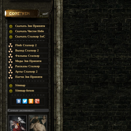
Скачать Зов Припяти
Скачать Чистое Небо
Скачать Сталкер SoC
Flesh Сталкер 2
Выход Сталкер 2
Фильмы Сталкер
Моды Зов Припяти
Рассказы Сталкер
Арты Сталкер 2
Патчи Зов Припяти
Sitemap
Sitemap-forum
Самые активные: