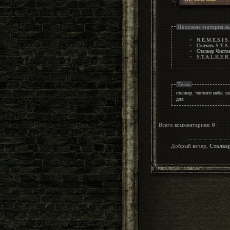
Похожие материал
N.E.M.E.S.I.S.
Скачать S.T.A
Сталкер Чисто
S.T.A.L.K.E.R.
Теги:
сталкер
,
чистого неба
,
ск
для
Всего комментариев
:
0
Добрый вечер,
Сталке