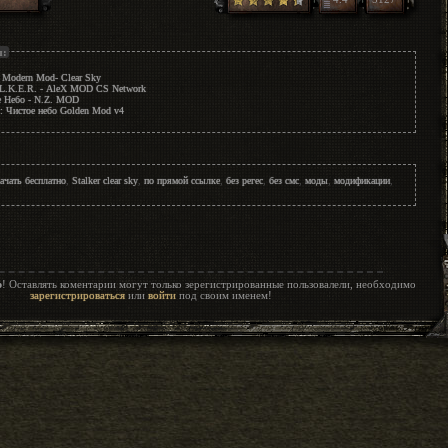
ы:
 Modern Mod- Clear Sky
.L.K.E.R. - AleX MOD CS Network
е Небо - N.Z. MOD
: Чистое небо Golden Mod v4
ачать бесплатно
,
Stalker clear sky
,
по прямой ссылке
,
без регес
,
без смс
,
моды
,
модификации
,
р
! Оставлять коментарии могут только зерегистрированные пользовалели, необходимо
зарегистрироваться
или
войти
под своим именем!