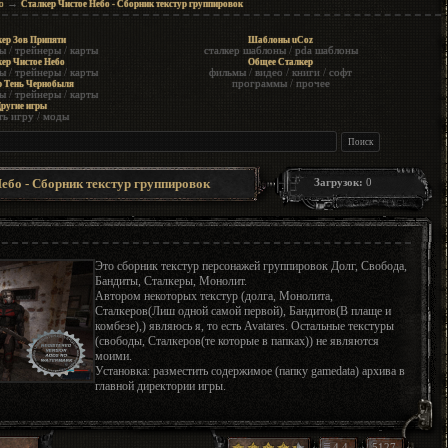
→
о
Сталкер Чистое Небо - Сборник текстур группировок
ер Зов Припяти
Шаблоны uCoz
ы
/
трейнеры
/
карты
сталкер шаблоны
/
pda шаблоны
ер Чистое Небо
Общее Сталкер
ы
/
трейнеры
/
карты
фильмы
/
видео
/
книги
/
софт
программы
/
прочее
р Тень Чернобыля
ы
/
трейнеры
/
карты
ругие игры
ть игру
/
моды
ебо - Сборник текстур группировок
Загрузок:
0
Это cборник текстур персонажей группировок Долг, Свобода,
Бандиты, Сталкеры, Монолит.
Автором некоторых текстур (долга, Монолита,
Сталкеров(Лиш одной самой первой), Бандитов(В плаще и
комбезе),) являюсь я, то есть Avatares. Остальные текстуры
(свободы, Сталкеров(те которые в папках)) не являются
моими.
Установка: разместить содержимое (папку gamedata) архива в
главной директории игры.
4.4
5127