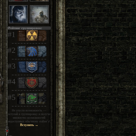
Рейтинг группировок:
#1
#2
#3
#4
#5
Не упусти возможность —
вступай в группировку и получи
множество возможностей
недоступных обычному stalker`у!
Вступить →