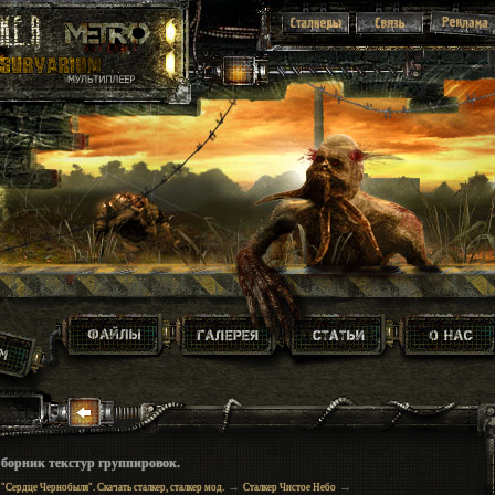
Сборник текстур группировок.
→
→
 "Сердце Чернобыля". Скачать сталкер, сталкер мод.
Сталкер Чистое Небо