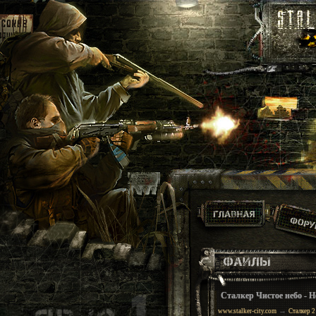
Сталкер Чистое небо - Н
→
www.stalker-city.com
Сталкер 2