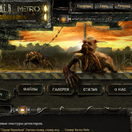
овые текстуры детекторов.
→
→
 "Сердце Чернобыля". Скачать сталкер, сталкер мод.
Сталкер Чистое Небо