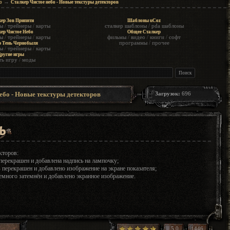
→
о
Сталкер Чистое небо - Новые текстуры детекторов
ер Зов Припяти
Шаблоны uCoz
ы
/
трейнеры
/
карты
сталкер шаблоны
/
pda шаблоны
ер Чистое Небо
Общее Сталкер
ы
/
трейнеры
/
карты
фильмы
/
видео
/
книги
/
софт
программы
/
прочее
р Тень Чернобыля
ы
/
трейнеры
/
карты
ругие игры
ть игру
/
моды
ебо - Новые текстуры детекторов
Загрузок:
696
кторов:
перекрашен и добавлена надпись на лампочку;
 перекрашен и добавлено изображение на экране показателя;
немного затемнён и добавлено экранное изображение.
5.0
1446