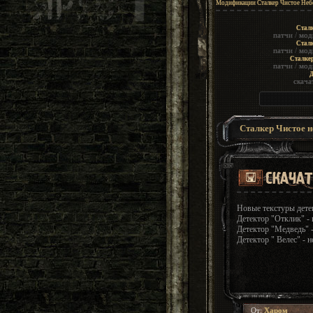
Модификации Сталкер Чистое Неб
Сталк
патчи
/
мод
Сталк
патчи
/
мод
Сталке
патчи
/
мод
Д
скача
Сталкер Чистое н
Новые текстуры дете
Детектор "Отклик" - 
Детектор "Медведь" -
Детектор " Велес" - 
От:
Харом