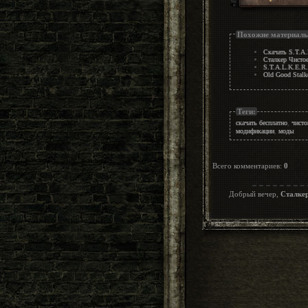
Похожие материал
Скачать S.T.A
Сталкер Чисто
S.T.A.L.K.E.R.
Old Good Stalk
Теги:
скачать бесплатно
,
чисто
модификации
,
моды
Всего комментариев
:
0
Добрый вечер,
Сталке