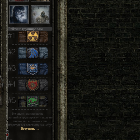
Рейтинг группировок:
#1
#2
#3
#4
#5
Не упусти возможность —
вступай в группировку и получи
множество возможностей
недоступных обычному stalker`у!
Вступить →