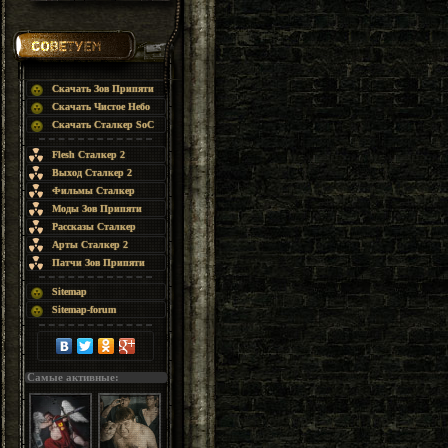
Скачать Зов Припяти
Скачать Чистое Небо
Скачать Сталкер SoC
Flesh Сталкер 2
Выход Сталкер 2
Фильмы Сталкер
Моды Зов Припяти
Рассказы Сталкер
Арты Сталкер 2
Патчи Зов Припяти
Sitemap
Sitemap-forum
Самые активные: