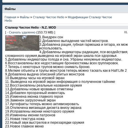
Файлы
Главная
»
Файлы
»
Сталкер Чистое Небо
»
Модификации Сталкер Чистое
Небо
Сталкер Чистое Небо - N.Z. MOD
[ ·
Скачать удаленно
(153.73 MB) ]
01
1.Внедрен сон
2.Добавлено выпадение частей монстров.
3.Добавлена рация, губная гармошка и гитара, их мо
использовать.
4.Добавлены индикаторы радиации, пси-воздействия
сломанного оружия,выведена на игровой экран шкала пси-здоровья.
5.Добавлены индикаторы голода и сна. Убраны ненужные индикаторы.
6.Восстановлены все недостающие бронекостюмы всех группировок.
7.Теперь с некоторых трупов можно снимать броню.
8.Мелкие объекты и трупы монстров теперь можно таскать как в Half Life 2
9.Добавлена выдача описаний убитых монстров
10.Выведены часы на игровой экран
11. Выведена на игровой экран информация о полученном тайнике
12.Восстановлены реальные названия оружия
13.Добавлены новые кровавые отметины
14.Добавлен прозрачный инвентарь
15.Изменена иконка главного героя
16.Заменен загрузочный экран
17.Артефакты теперь можно активизировать
18.Отключена мигающая дискета внизу экрана
19.Исправлены иконки некоторого оружия
20.Изменены иконки патронов
21.Новая текстура ножа
22.Новый звук выстрелов и перезарядки оружия
23.Новое главное меню