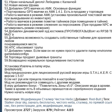
51.Убран начальный диолог Лебедева с Каланчой
52.Новая иконка Шрама
53.Добавлен GPS маячек из AMK. Основные функции:
• Портированы GPS-маячки из АМК 1.4.1. Есть в продаже у торговцев
• Работа маячков в режиме АМК (установка произвольной текстовой метки
при выкидывании из инвентаря).
• Работа маячков в режиме пометки тайников (при помещении в тайник).
• Работа маячков в режиме слежения за персонажем. (При продажи NPC 
активировать режим слежения).
54.Добавлен динамический худ костюмов.(ПРОТИВОГАЗЫ)Взят из RFSB 
MoD`a
55.Добавлена возможность создавать собственные тайники для хранения 
любом
понравившемся месте.
56.НПС обыскивают трупы
57.Добавлен туман. Если вам он не нужен просто удалите папку environmen
gamedata\configs
58.Торговцы продают дымовые гранаты
59.Возвращено нормальное прицеливание пистолетов
Установка:Извлечь в папку игры.
ВНИМАНИЕ:
Мод предназначен для лицензионной русской версии игры S.T.A.L.K.E.R: Cl
версии 1.5.07
Если нет рук или прицела поюзайте в настройках.
Мод не рекомендуется совмещать с другими модами.
В игру добавлен бонус - "Повелитель Зоны v5.0". Описание мода в архиве.
Также в архиве есть 8 объемных скриншотов из серебрянного издания
Нужно начать новую игру
Категория
:
Модификации Сталкер Чистое Небо
|
Добавил
:
Red-Bull
|
Теги
:
Stalker clear sky
,
скачать бесплатно
,
чистого неба
,
сталкер
,
по прямой ссыл
смс
,
без регестрации
,
для
,
модификации
,
моды
Просмотров
:
2727
|
Загрузок
:
879
|
Рейтинг
:
4.0
/
3