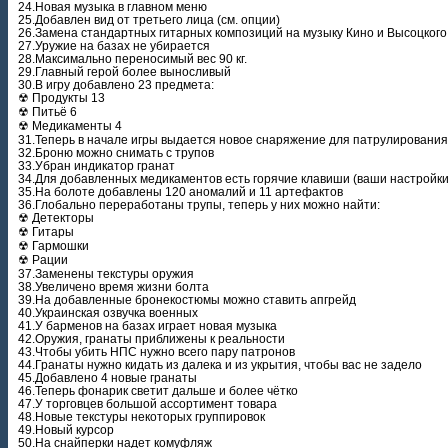
24.Новая музыка в главном меню
25.Добавлен вид от третьего лица (см. опции)
26.Замена стандартных гитарных композиций на музыку Кино и Высоцкого
27.Уружие на базах не убирается
28.Максимально переносимый вес 90 кг.
29.Главный герой более выносливый
30.В игру добавлено 23 предмета:
☢ Продукты 13
☢ Питьё 6
☢ Медикаменты 4
31.Теперь в начале игры выдается новое снаряжение для патрулирования
32.Броню можно снимать с трупов
33.Убран индикатор гранат
34.Для добавленных медикаментов есть горячие клавиши (ваши настройки
35.На болоте добавлены 120 аномалий и 11 артефактов
36.Глобально переработаны трупы, теперь у них можно найти:
☢ Детекторы
☢ Гитары
☢ Гармошки
☢ Рации
37.Заменены текстуры оружия
38.Увеличено время жизни болта
39.На добавленные бронекостюмы можно ставить апгрейд
40.Украинская озвучка военных
41.У барменов на базах играет новая музыка
42.Оружия, гранаты приближены к реальности
43.Чтобы убить НПС нужно всего пару патронов
44.Гранаты нужно кидать из далека и из укрытия, чтобы вас не задело
45.Добавлено 4 новые гранаты
46.Теперь фонарик светит дальше и более чётко
47.У торговцев большой ассортимент товара
48.Новые текстуры некоторых группировок
49.Новый курсор
50.На снайперки надет комуфляж