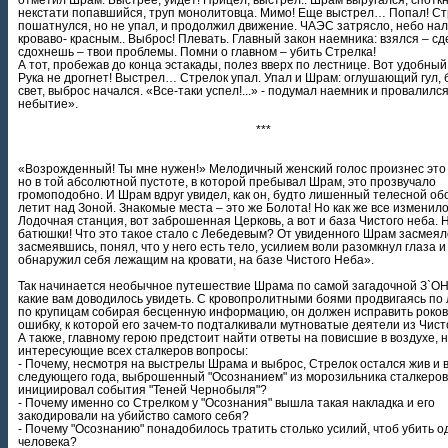
некстати попавшийся, труп монолитовца. Мимо! Еще выстрел… Попал! Ст
пошатнулся, но не упал, и продолжил движение. ЧАЭС затрясло, небо на
кроваво- красным.. Выброс! Плевать. Главный закон наемника: взялся – сд
сдохнешь – твои проблемы. Помни о главном – убить Стрелка!
А тот, пробежав до конца эстакады, полез вверх по лестнице. Вот удобный
Рука не дрогнет! Выстрел… Стрелок упал. Упал и Шрам: оглушающий гул,
свет, выброс начался. «Все-таки успел!...» - подумал наемник и провалился
небытие».
***
«Возрожденный! Ты мне нужен!» Мелодичный женский голос произнес это 
но в той абсолютной пустоте, в которой пребывал Шрам, это прозвучало
громоподобно. И Шрам вдруг увидел, как он, будто лишенный телесной об
летит над Зоной. Знакомые места – это же Болота! Но как же все изменило
Лодочная станция, вот заброшенная Церковь, а вот и база Чистого неба. Н
батюшки! Что это такое стало с Лебедевым? От увиденного Шрам засмеял
засмеявшись, понял, что у него есть тело, усилием воли разомкнул глаза и
обнаружил себя лежащим на кровати, на базе Чистого Неба».
Так начинается необычное путешествие Шрама по самой загадочной З`ОНЕ
какие вам доводилось увидеть. С кровопролитными боями продвигаясь по 
по крупицам собирая бесценную информацию, он должен исправить роко
ошибку, к которой его зачем-то подталкивали мутноватые деятели из Чист
А также, главному герою предстоит найти ответы на повисшие в воздухе, 
интересующие всех сталкеров вопросы:
- Почему, несмотря на выстрелы Шрама и выброс, Стрелок остался жив и 
следующего года, выброшенный "Осознанием" из морозильника сталкеров
инициировал события "Теней Чернобыля"?
- Почему именно со Стрелком у "Осознания" вышла такая накладка и его
закодировали на убийство самого себя?
- Почему "Осознанию" понадобилось тратить столько усилий, чтоб убить о
человека?