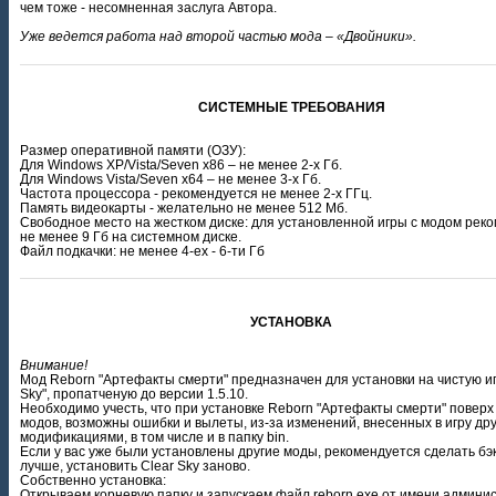
чем тоже - несомненная заслуга Автора.
Уже ведется работа над второй частью мода – «Двойники».
СИСТЕМНЫЕ ТРЕБОВАНИЯ
Размер оперативной памяти (ОЗУ):
Для Windows XP/Vista/Seven x86 – не менее 2-х Гб.
Для Windows Vista/Seven x64 – не менее 3-х Гб.
Частота процессора - рекомендуется не менее 2-х ГГц.
Память видеокарты - желательно не менее 512 Мб.
Свободное место на жестком диске: для установленной игры с модом рек
не менее 9 Гб на системном диске.
Файл подкачки: не менее 4-ех - 6-ти Гб
УСТАНОВКА
Внимание!
Мод Reborn "Артефакты смерти" предназначен для установки на чистую иг
Sky", пропатченую до версии 1.5.10.
Необходимо учесть, что при установке Reborn "Артефакты смерти" поверх
модов, возможны ошибки и вылеты, из-за изменений, внесенных в игру др
модификациями, в том числе и в папку bin.
Если у вас уже были установлены другие моды, рекомендуется сделать бэ
лучше, установить Clear Sky заново.
Собственно установка:
Открываем корневую папку и запускаем файл reborn.exe от имени админи