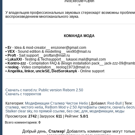
/NoExecute=OptIn
=
У владельцев профессиональных звуковых стереокарт возможны проблем
воспроизведением многоканального звука.
КОМАНДА МОДА
•
Er
- Idea & mod-creator__ erozoner@gmail.com
•
VEX
- Sound edition & modelling__ vex90@mail.ru
•
Proft
- Sait support__ proftan@mail.ru
•
LukaXXI
- Testing & Techsupport__ lukaxxi.mail@gmail.com
•
Kontro-zzz
- Compilation FAQ & design installation pack__ jack-zzz-09@rambl
•
reolog
- Video compilation__ reolog1973@mail.ru
•
Angelika, linkor, uncleSE, DedSorokanyk
- Online support
Скачать с narod.ru: Public version Reborn 2.50
Скачать с торрентов
Категория
:
Модификации Сталкер Чистое Небо
|
Добавил
:
Red-Bull
|
Теги
:
сталкер
,
чистого неба
,
ReBorn Mod v-2.50 Артефакты смерти
,
скачать бес
Stalker clear sky
,
по прямой ссылке
,
без смс
,
для
,
модификации
,
моды
Просмотров
:
2742
|
Загрузок
:
611
|
Рейтинг
:
5.0
/
1
Всего комментариев
:
0
Добрый день,
Сталкер
! Добавлять комментарии могут тольк