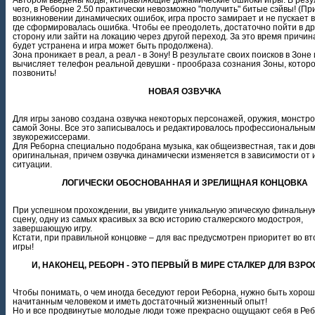
чего, в Реборне 2.50 практически невозможно "получить" битые сэйвы! (Пр
возникновении динамических ошибок, игра просто замирает и не пускает в
где сформировалась ошибка. Чтобы ее преодолеть, достаточно пойти в д
сторону или зайти на локацию через другой переход. За это время причи
будет устранена и игра может быть продолжена).
Зона проникает в реал, а реал - в Зону! В результате своих поисков в Зоне 
вычисляет телефон реальной девушки - прообраза сознания Зоны, котор
позвонить!
НОВАЯ ОЗВУЧКА
Для игры заново создана озвучка некоторых персонажей, оружия, монстро
самой Зоны. Все это записывалось и редактировалось профессиональны
звукорежиссерами.
Для Реборна специально подобрана музыка, как общеизвестная, так и до
оригинальная, причем озвучка динамически изменяется в зависимости от 
ситуации.
ЛОГИЧЕСКИ ОБОСНОВАННАЯ И ЗРЕЛИЩНАЯ КОНЦОВКА
При успешном прохождении, вы увидите уникальную эпическую финальную
сцену, одну из самых красивых за всю историю сталкерского модостроя,
завершающую игру.
Кстати, при правильной концовке – для вас предусмотрен приоритет во вт
игры!
И, НАКОНЕЦ, РЕБОРН - ЭТО ПЕРВЫЙ В МИРЕ СТАЛКЕР ДЛЯ ВЗР
Чтобы понимать, о чем иногда беседуют герои Реборна, нужно быть хоро
начитанным человеком и иметь достаточный жизненный опыт!
Но и все продвинутые молодые люди тоже прекрасно ощущают себя в Реб