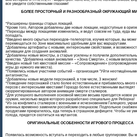
все увидите собственными глазами!
БОЛЕЕ ПРОСТОРНЫЙ И РАЗНООБРАЗНЫЙ ОКРУЖАЮЩИЙ М
*Расширены границы старых локаций.
*Кроме того, Автором добавлены две новые локации, недоступные в ориги
*Переходы между локациями изменились, и ведут совсем не туда, куда мы
попадать.
*Введено много скрытых переходов–телепортов, изучив которые, вы може
перемещаться по Зоне максимально удобными для вас маршрутами.
*Добавлены артефакты с новыми, интересными свойствами, и возможност
активации для создания аномалий.
*Добавлены новые монстры, а старые усилены и получили дополнительн
качества. *Добавлена новая аномалия – «Зона Смерти», с новым визуалом
*Введен новый тип квестовой миссии – «Сопровождение» (сопровождение
игры до нужного им места).
*Появились новые участники событий – организация "Уйти неотмщёнными" 
антагонисты.
*Добавлены новые модели персонажей, в том числе, 3 женских!
*Поведение персонажей стало более естественным и прибавилось много 
персов с интересными квестами! Гораздо более естественными выглядят
скорректированные автором анимации смерти сталкеров.
*Для успешного выполнения основной миссии весьма пригодится новое у
оружие, несколько видов которого разработано специально для Реборна!
*Из-за конфликта сталкеров с военными и исчезновением Галецкого, укра
военных временно заменили российским спецназом. Подпольное снабже
продуктами прекратилось, еда теперь в страшном дефиците. Чтобы не ум
голода, придется охотиться на мутантов.
ОРИГИНАЛЬНЫЕ ОСОБЕННОСТИ ИГРОВОГО ПРОЦЕССА
Появилась возможность вступать и переходить в любые группировки. Вы 