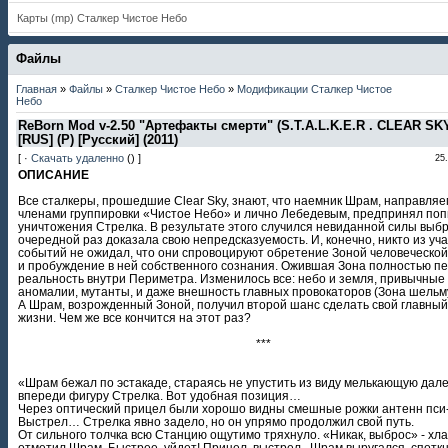
Карты (mp) Сталкер Чистое Небо
Файлы
Главная
»
Файлы
»
Сталкер Чистое Небо
»
Модификации Сталкер Чистое
Небо
ReBorn Mod v-2.50 "Артефакты смерти" (S.T.A.L.K.E.R . CLEAR SKY)
[RUS] (P) [Русский] (2011)
[ ·
Скачать удаленно
() ]
25
ОПИСАНИЕ
Все сталкеры, прошедшие Clear Sky, знают, что наемник Шрам, направля
членами группировки «Чистое Небо» и лично Лебедевым, предпринял поп
уничтожения Стрелка. В результате этого случился невиданной силы выбр
очередной раз доказала свою непредсказуемость. И, конечно, никто из уч
событий не ожидал, что они спровоцируют обретение Зоной человеческо
и пробуждение в ней собственного сознания. Ожившая Зона полностью п
реальность внутри Периметра. Изменилось все: небо и земля, привычные 
аномалии, мутанты, и даже внешность главных провокаторов (Зона шельму
А Шрам, возрожденный Зоной, получил второй шанс сделать свой главный
жизни. Чем же все кончится на этот раз?
***
«Шрам бежал по эстакаде, стараясь не упустить из виду мелькающую дал
впереди фигуру Стрелка. Вот удобная позиция…
Через оптический прицел были хорошо видны смешные рожки антенн пси
Выстрел… Стрелка явно задело, но он упрямо продолжил свой путь.
От сильного толчка всю Станцию ощутимо тряхнуло. «Никак, выброс» - хл
отметил Шрам. Быстрее, уйдет! Прицел, выстрел.. Шрам выругался, споткн