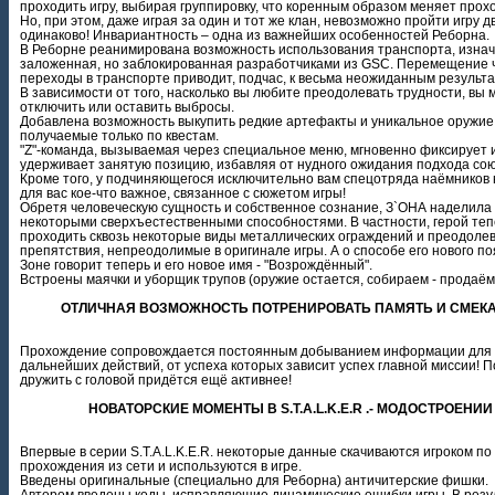
проходить игру, выбирая группировку, что коренным образом меняет прох
Но, при этом, даже играя за один и тот же клан, невозможно пройти игру 
одинаково! Инвариантность – одна из важнейших особенностей Реборна.
В Реборне реанимирована возможность использования транспорта, изна
заложенная, но заблокированная разработчиками из GSC. Перемещение 
переходы в транспорте приводит, подчас, к весьма неожиданным результа
В зависимости от того, насколько вы любите преодолевать трудности, вы
отключить или оставить выбросы.
Добавлена возможность выкупить редкие артефакты и уникальное оружие
получаемые только по квестам.
"Z"-команда, вызываемая через специальное меню, мгновенно фиксирует 
удерживает занятую позицию, избавляя от нудного ожидания подхода сою
Кроме того, у подчиняющегося исключительно вам спецотряда наёмников
для вас кое-что важное, связанное с сюжетом игры!
Обретя человеческую сущность и собственное сознание, З`ОНА наделил
некоторыми сверхъестественными способностями. В частности, герой те
проходить сквозь некоторые виды металлических ограждений и преодоле
препятствия, непреодолимые в оригинале игры. А о способе его нового по
Зоне говорит теперь и его новое имя - "Возрождённый".
Встроены маячки и уборщик трупов (оружие остается, собираем - продаём
ОТЛИЧНАЯ ВОЗМОЖНОСТЬ ПОТРЕНИРОВАТЬ ПАМЯТЬ И СМЕКА
Прохождение сопровождается постоянным добыванием информации для
дальнейших действий, от успеха которых зависит успех главной миссии! 
дружить с головой придётся ещё активнее!
НОВАТОРСКИЕ МОМЕНТЫ В S.T.A.L.K.E.R .- МОДОСТРОЕНИИ
Впервые в серии S.T.A.L.K.E.R. некоторые данные скачиваются игроком по
прохождения из сети и используются в игре.
Введены оригинальные (специально для Реборна) античитерские фишки.
Автором введены коды, исправляющие динамические ошибки игры. В резу