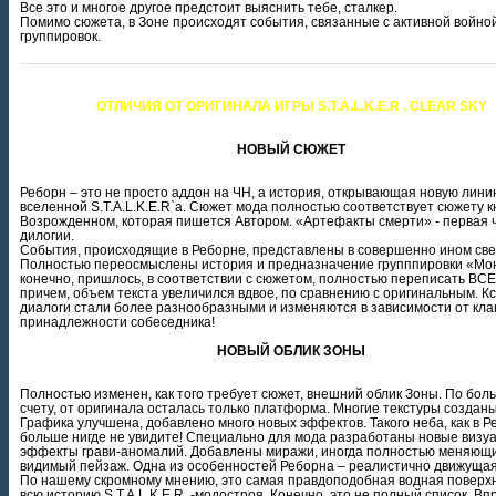
Все это и многое другое предстоит выяснить тебе, сталкер.
Помимо сюжета, в Зоне происходят события, связанные с активной войно
группировок.
ОТЛИЧИЯ ОТ ОРИГИНАЛА ИГРЫ S.T.A.L.K.E.R . CLEAR SKY
НОВЫЙ СЮЖЕТ
Реборн – это не просто аддон на ЧН, а история, открывающая новую лини
вселенной S.T.A.L.K.E.R`а. Сюжет мода полностью соответствует сюжету к
Возрожденном, которая пишется Автором. «Артефакты смерти» - первая 
дилогии.
События, происходящие в Реборне, представлены в совершенно ином све
Полностью переосмыслены история и предназначение групппировки «Мон
конечно, пришлось, в соответствии с сюжетом, полностью переписать ВСЕ
причем, объем текста увеличился вдвое, по сравнению с оригинальным. Кс
диалоги стали более разнообразными и изменяются в зависимости от кл
принадлежности собеседника!
НОВЫЙ ОБЛИК ЗОНЫ
Полностью изменен, как того требует сюжет, внешний облик Зоны. По бол
счету, от оригинала осталась только платформа. Многие текстуры созданы
Графика улучшена, добавлено много новых эффектов. Такого неба, как в Р
больше нигде не увидите! Специально для мода разработаны новые визу
эффекты грави-аномалий. Добавлены миражи, иногда полностью меняющ
видимый пейзаж. Одна из особенностей Реборна – реалистично движущая
По нашему скромному мнению, это самая правдоподобная водная поверхн
всю историю S.T.A.L.K.E.R .-модостроя. Конечно, это не полный список. Вп