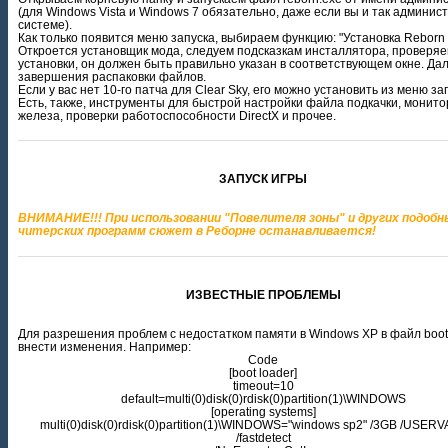
(для Windows Vista и Windows 7 обязательно, даже если вы и так админис
системе).
Как только появится меню запуска, выбираем функцию: "Установка Reborn 
Откроется установщик мода, следуем подсказкам инсталлятора, проверяе
установки, он должен быть правильно указан в соответствующем окне. Да
завершения распаковки файлов.
Если у вас нет 10-го патча для Clear Sky, его можно установить из меню за
Есть, также, инструменты для быстрой настройки файла подкачки, монито
железа, проверки работоспособности DirectX и прочее.
ЗАПУСК ИГРЫ
ВНИМАНИЕ!!! При использовании "Повелителя зоны" и других подобн
читерских программ сюжет в Реборне останавливается!
ИЗВЕСТНЫЕ ПРОБЛЕМЫ
Для разрешения проблем с недостатком памяти в Windows XP в файл boot.
внести изменения. Например:
Code
[boot loader]
timeout=10
default=multi(0)disk(0)rdisk(0)partition(1)\WINDOWS
[operating systems]
multi(0)disk(0)rdisk(0)partition(1)\WINDOWS="windows sp2" /3GB /USER
/fastdetect