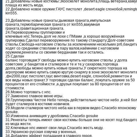
21.Добавлены новые костюмы:Экзоскелет монолита,плащь ветерана,кам
плаща из жесть мода.
22.Добавлено новое оружие:ГАУС пистолет ,desert eagle слонобой,remingt
kin555.
23.Добавлены новые гранаты:дымовая граната,импульсная
граната,термобарическая граната от kin555,вакумная
граната,гравитационная граната.
24.Перевооружены группировки и
ключевые нпс.Теперь долг не лохи с ПМами ,а хорошо вооружённая
групировка.Сделал перевооружение по такому стандарту:Долг-советские
стволы,Свобода-натовские стволы за исключением нескольких рг6,бандит
ходят со средними стволами и пару валов,наёмники с натовским
оружием,ренегаты со своими берданами так и остались.
25.Сделан
баланс торговцам:У свободы можно купить натовские стволы ,у долга
советские ,у бандитов и сталкеров и те и те,у сахарова,торговца
долга,свободы можно купить новые гранаты.У секретного торгаша на
агропроме можно купить самую крутую снарягу в зоне:экзоскелет монолит
,фн2000,гаус пистолет,гаус винтовка,desert eagle, слонобой,ремингтон и
все виды новых гранат.У торговцах сделан баланс ,покупать оружие за 50
процентов от его стоймости ,а друзья покупают за 80 процентов от его
стоимости.
26.Можно торговать с нпс.
27.Заменено главное меню игры.
28.Группировка Чистое Небо теперь действительно чистое небо ,в ней бо
будет сталкеров в костюме новичков.
29.Модели сталкеров чистого неба как в первом видео.Спасибо японскому
gosuke.
30.Изменена анимация у дробовика.Спасибо gosuke
31.Ренегаты теперь имеют свои костюмы больше они не косят под бандит
из мода жести.
32.Ключевые нпс имеют свои лица.Спасибо жесть моду.
33.Украинско-русская озвучка у военных.
34.Добавлен эффект попадания в главного героя.