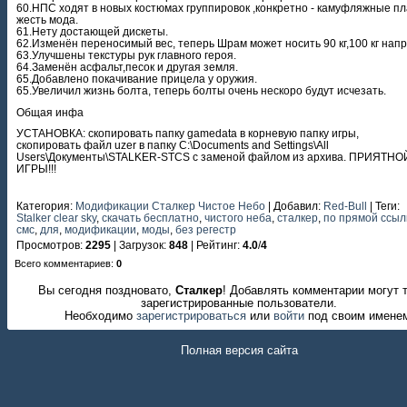
60.НПС ходят в новых костюмах группировок ,конкретно - камуфляжные п
жесть мода.
61.Нету достающей дискеты.
62.Изменён переносимый вес, теперь Шрам может носить 90 кг,100 кг напр
63.Улучшены текстуры рук главного героя.
64.Заменён асфальт,песок и другая земля.
65.Добавлено покачивание прицела у оружия.
65.Увеличил жизнь болта, теперь болты очень нескоро будут исчезать.
Общая инфа
УСТАНОВКА: скопировать папку gamedata в корневую папку игры,
скопировать файл uzer в папку C:\Documents and Settings\All
Users\Документы\STALKER-STCS с заменой файлом из архива. ПРИЯТНО
ИГРЫ!!!
Категория
:
Модификации Сталкер Чистое Небо
|
Добавил
:
Red-Bull
|
Теги
:
Stalker clear sky
,
скачать бесплатно
,
чистого неба
,
сталкер
,
по прямой ссыл
смс
,
для
,
модификации
,
моды
,
без регестр
Просмотров
:
2295
|
Загрузок
:
848
|
Рейтинг
:
4.0
/
4
Всего комментариев
:
0
Вы сегодня поздновато,
Сталкер
! Добавлять комментарии могут 
зарегистрированные пользователи.
Необходимо
зарегистрироваться
или
войти
под своим имене
Полная версия сайта