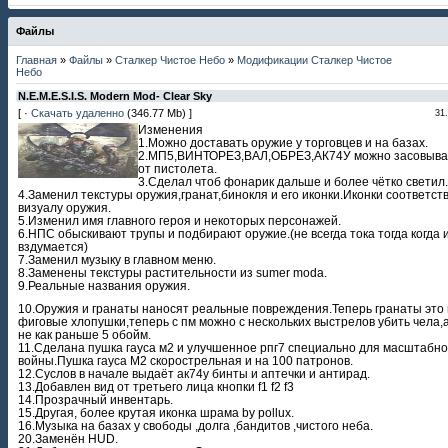
Файлы
Главная
»
Файлы
»
Сталкер Чистое Небо
»
Модификации Сталкер Чистое
Небо
N.E.M.E.S.I.S. Modern Mod- Clear Sky
[ ·
Скачать удаленно
(346.77 Mb) ]
31
Изменения
1.Можно доставать оружие у торговцев и на базах.
2.МП5,ВИНТОРЕЗ,ВАЛ,ОБРЕЗ,АК74У можно засовыват
от пистолета.
3.Сделал чтоб фонарик дальше и более чётко светил.
4.Заменил текстуры оружия,гранат,бинокля и его иконки.Иконки соответст
визуалу оружия.
5.Изменил имя главного героя и некоторых персонажей.
6.НПС обыскивают трупы и подбирают оружие.(не всегда тока тогда когда 
вздумается)
7.Заменил музыку в главном меню.
8.Заменены текстуры растительности из sumer moda.
9.Реальные названия оружия.
10.Оружия и гранаты наносят реальные повреждения.Теперь гранаты это
фиговые хлопушки,теперь с пм можно с нескольких выстрелов убить чела,
не как раньше 5 обойм.
11.Сделана пушка гауса м2 и улучшенное рпг7 специально для масштабн
войны.Пушка гауса М2 скорострельная и на 100 патронов.
12.Суслов в начале выдаёт ак74у бинты и аптечки и антирад.
13.Добавлен вид от третьего лица кнопки f1 f2 f3
14.Прозрачный инвентарь.
15.Другая, более крутая иконка шрама by pollux.
16.Музыка на базах у свободы ,долга ,бандитов ,чистого неба.
20.Заменён HUD.