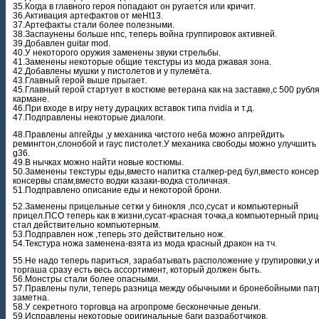
35.Когда в главного героя попадают он ругается или кричит.
36.Активация артефактов от меHt13.
37.Артефакты стали более полезными.
38.Заспаунены больше нпс, теперь война группировок активней.
39.Добавлен guitar mod.
40.У некоторого оружия заменены звуки стрельбы.
41.Заменены некоторые общие текстуры из мода ржавая зона.
42.Добавлены мушки у пистолетов и у пулемёта.
43.Главный герой выше прыгает.
45.Главный герой стартует в костюме ветерана как на заставке,с 500 рубл
кармане.
46.При входе в игру нету дурацких вставок типа nvidia и т.д.
47.Подправлены некоторые диалоги.
48.Правлены апгейды ,у механика чистого неба можно апгрейдить
ремингтон,слонобой и гаус пистолет.У механика свободы можно улучшить
g36.
49.В нычках можно найти новые костюмы.
50.Заменены текстуры еды,вместо напитка сталкер-ред бул,вместо консер
консервы спам,вместо водки казаки-водка столичная.
51.Подправлено описание еды и некоторой брони.
52.Заменены прицельные сетки у бинокля ,псо,сусат и компьютерный
прицел.ПСО теперь как в жизни,сусат-красная точка,а компьютерный при
стал действительно компьютерным.
53.Подправлен нож ,теперь это действительно нож.
54.Текстура ножа заменена-взята из мода красный дракон на тч.
55.Не надо теперь париться, зарабатывать расположение у групировки,у 
торгаша сразу есть весь ассортимент, который должен быть.
56.Монстры стали более опасными.
57.Правлены пули, теперь разница между обычными и бронебойными па
заметна.
58.У секретного торговца на агропроме бесконечные деньги.
59.Исправлены некоторые оригинальные баги разработчиков.