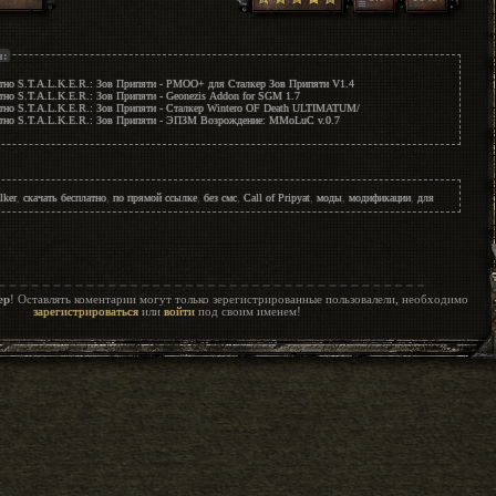
ы:
атно S.T.A.L.K.E.R.: Зов Припяти - РМОО+ для Сталкер Зов Припяти V1.4
тно S.T.A.L.K.E.R.: Зов Припяти - Geonezis Addon for SGM 1.7
атно S.T.A.L.K.E.R.: Зов Припяти - Сталкер Wintero OF Death ULTIMATUM/
атно S.T.A.L.K.E.R.: Зов Припяти - ЭПЗМ Возрождение: MMoLuC v.0.7
lker
,
скачать бесплатно
,
по прямой ссылке
,
без смс
,
Call of Pripyat
,
моды
,
модификации
,
для
ер
! Оставлять коментарии могут только зерегистрированные пользовалели, необходимо
зарегистрироваться
или
войти
под своим именем!