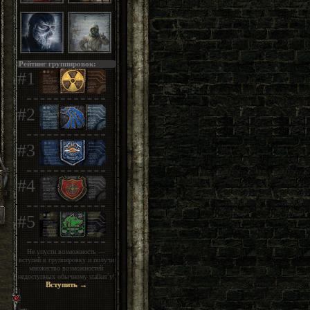
Рейтинг группировок:
#1
#2
#3
#4
#5
Не упусти возможность —
вступай в группировку и получи
множество возможностей
недоступных обычному stalker`у!
Вступить →