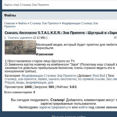
Карты (mp) Сталкер Зов Припяти
Файлы
Главная
»
Файлы
»
Сталкер Зов Припяти
»
Модификации Сталкер Зов
Припяти
Скачать бесплатно S.T.A.L.K.E.R.: Зов Припяти - Шустрый в «Зар
[ ·
Скачать удаленно
(2.12 МБ) ]
25
Маленький модик, который будет приятен для любит
Чернобыля.
Изменения
1) Восстановлено старое лицо Шустрого из ТЧ.
2) Заменена куртка новичка на комбинезон "Заря" (Поскольку наш старый
занимается довольно прибыльным бизнесом, очень странно видеть его в
изношенном тряпье).
Категория
:
Модификации Сталкер Зов Припяти
|
Добавил
:
Red-Bull
|
Теги
:
сталкер
,
зов припяти
,
stalker
,
скачать бесплатно
,
по прямой ссылке
,
без см
Pripyat
,
моды
,
модификации
,
для
Просмотров
:
1606
|
Загрузок
:
565
|
Рейтинг
:
5.0
/
1
Всего комментариев
:
0
Вы сегодня поздновато,
Сталкер
! Добавлять комментарии могут 
зарегистрированные пользователи.
Необходимо
зарегистрироваться
или
войти
под своим имене