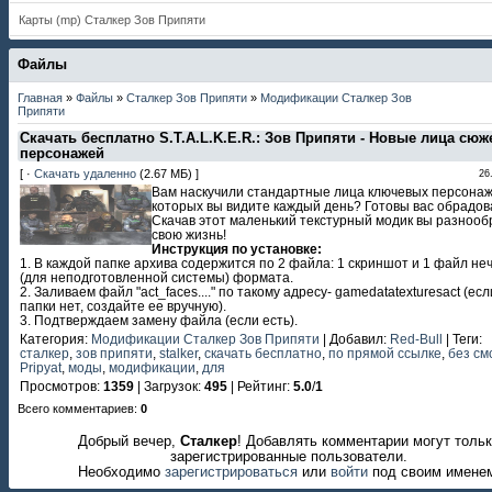
Карты (mp) Сталкер Зов Припяти
Файлы
Главная
»
Файлы
»
Сталкер Зов Припяти
»
Модификации Сталкер Зов
Припяти
Скачать бесплатно S.T.A.L.K.E.R.: Зов Припяти - Новые лица сю
персонажей
[ ·
Скачать удаленно
(2.67 МБ) ]
26
Вам наскучили стандартные лица ключевых персонаж
которых вы видите каждый день? Готовы вас обрадов
Скачав этот маленький текстурный модик вы разнооб
свою жизнь!
Инструкция по установке:
1. В каждой папке архива содержится по 2 файла: 1 скриншот и 1 файл не
(для неподготовленной системы) формата.
2. Заливаем файл "act_faces...." по такому адресу- gamedatatexturesact (есл
папки нет, создайте ее вручную).
3. Подтверждаем замену файла (если есть).
Категория
:
Модификации Сталкер Зов Припяти
|
Добавил
:
Red-Bull
|
Теги
:
сталкер
,
зов припяти
,
stalker
,
скачать бесплатно
,
по прямой ссылке
,
без см
Pripyat
,
моды
,
модификации
,
для
Просмотров
:
1359
|
Загрузок
:
495
|
Рейтинг
:
5.0
/
1
Всего комментариев
:
0
Добрый вечер,
Сталкер
! Добавлять комментарии могут толь
зарегистрированные пользователи.
Необходимо
зарегистрироваться
или
войти
под своим имене