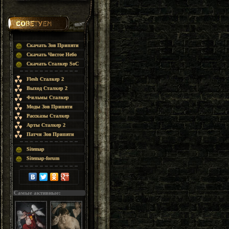
Скачать Зов Припяти
Скачать Чистое Небо
Скачать Сталкер SoC
Flesh Сталкер 2
Выход Сталкер 2
Фильмы Сталкер
Моды Зов Припяти
Рассказы Сталкер
Арты Сталкер 2
Патчи Зов Припяти
Sitemap
Sitemap-forum
Самые активные: