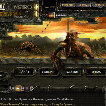
.L.K.E.R.: Зов Припяти - Именное ружьё от Metal Messiah.
→
→
 "Сердце Чернобыля". Скачать сталкер, сталкер мод.
Сталкер Зов Припяти