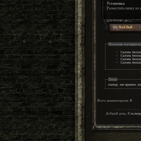
Установка
Разместить папку из 
От:
Red-Bull
Похожие материал
Скачать беспл
Скачать беспла
Скачать беспл
Скачать беспл
Теги:
сталкер
,
зов припяти
,
sta
Всего комментариев
:
0
Добрый день,
Сталкер