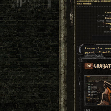
Модификации Сталкер Зов Припят
Metal Messiah
Сталк
патчи
/
мод
Сталк
патчи
/
мод
Сталке
патчи
/
мод
Д
скача
Скачать бесплатно
ружьё от Metal M
1.6.0.2