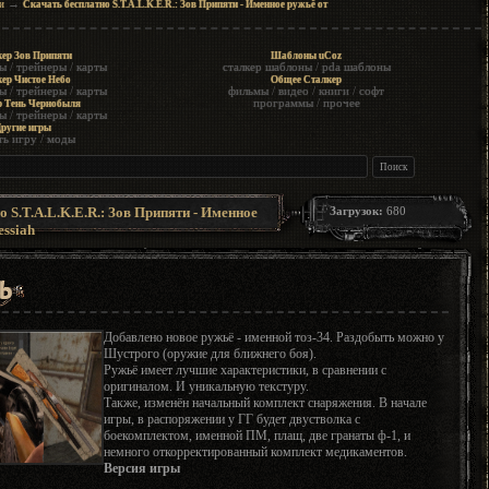
→
и
Скачать бесплатно S.T.A.L.K.E.R.: Зов Припяти - Именное ружьё от
ер Зов Припяти
Шаблоны uCoz
ы
/
трейнеры
/
карты
сталкер шаблоны
/
pda шаблоны
ер Чистое Небо
Общее Сталкер
ы
/
трейнеры
/
карты
фильмы
/
видео
/
книги
/
софт
программы
/
прочее
р Тень Чернобыля
ы
/
трейнеры
/
карты
ругие игры
ть игру
/
моды
 S.T.A.L.K.E.R.: Зов Припяти - Именное
Загрузок:
680
essiah
Добавлено новое ружьё - именной тоз-34. Раздобыть можно у
Шустрого (оружие для ближнего боя).
Ружьё имеет лучшие характеристики, в сравнении с
оригиналом. И уникальную текстуру.
Также, изменён начальный комплект снаряжения. В начале
игры, в распоряжении у ГГ будет двустволка с
боекомплектом, именной ПМ, плащ, две гранаты ф-1, и
немного откорректированный комплект медикаментов.
Версия игры