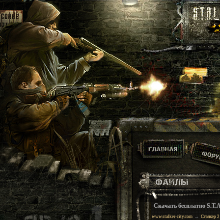
Скачать бесплатно S.T.A
→
www.stalker-city.com
Сталкер 2