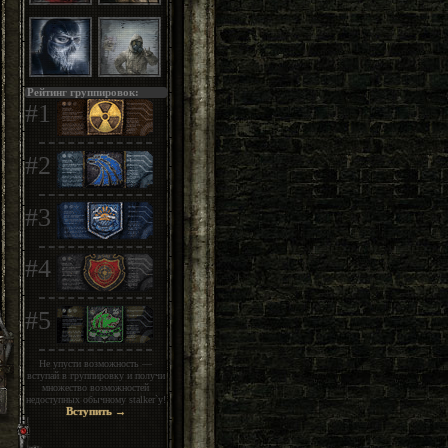
Рейтинг группировок:
#1
#2
#3
#4
#5
Не упусти возможность —
вступай в группировку и получи
множество возможностей
недоступных обычному stalker`у!
Вступить →