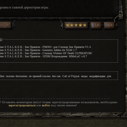
архива в главной директории игры.
5.0
2011
ы:
атно S.T.A.L.K.E.R.: Зов Припяти - РМОО+ для Сталкер Зов Припяти V1.4
тно S.T.A.L.K.E.R.: Зов Припяти - Geonezis Addon for SGM 1.7
атно S.T.A.L.K.E.R.: Зов Припяти - Сталкер Wintero OF Death ULTIMATUM/
атно S.T.A.L.K.E.R.: Зов Припяти - ЭПЗМ Возрождение: MMoLuC v.0.7
lker
,
скачать бесплатно
,
по прямой ссылке
,
без смс
,
Call of Pripyat
,
моды
,
модификации
,
для
! Оставлять коментарии могут только зерегистрированные пользовалели, необходимо
зарегистрироваться
или
войти
под своим именем!