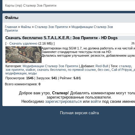
Карты (mp) Сталкер Зов Припяти
Файлы
Главная
»
Файлы
»
Сталкер Зов Припяти
»
Модификации Сталкер Зов
Припяти
Скачать бесплатно S.T.A.L.K.E.R.: Зов Припяти - HD Dogs
[ ·
Скачать удаленно
(2.16 МБ) ]
26
Адаптирован под SGM 1.7, но должна работать и на чистой и
Заменяет стандартные текстуры псов на HD:
Делались методом улучшения: резкости, добавлением шума
Категория
:
Модификации Сталкер Зов Припяти
|
Добавил
:
Red-Bull
|
Теги
:
сталкер
,
зов припяти
,
stalker
,
скачать бесплатно
,
по прямой ссылке
,
без смс
,
Call of Pripyat
,
модификации
,
моды
Просмотров
:
1545
|
Загрузок
:
541
|
Рейтинг
:
5.0
/
1
Всего комментариев
:
0
Доброе вам утро,
Сталкер
! Добавлять комментарии могут тол
зарегистрированные пользователи.
Необходимо
зарегистрироваться
или
войти
под своим имене
Полная версия сайта