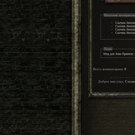
Похожие материал
Скачать беспл
Скачать беспла
Скачать беспла
Скачать беспла
Теги:
Мод для Зова Припяти
,
Всего комментариев
:
0
Доброе вам утро,
Сталк