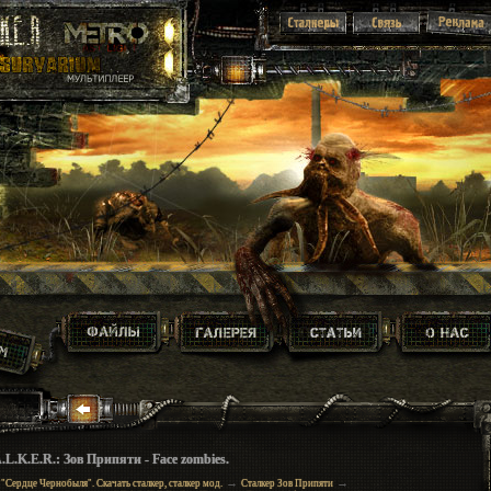
L.K.E.R.: Зов Припяти - Face zombies.
→
→
 "Сердце Чернобыля". Скачать сталкер, сталкер мод.
Сталкер Зов Припяти