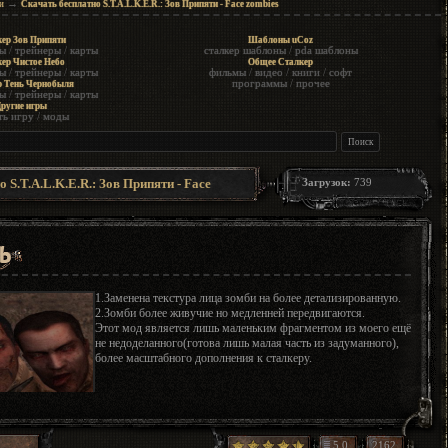
→
и
Скачать бесплатно S.T.A.L.K.E.R.: Зов Припяти - Face zombies
ер Зов Припяти
Шаблоны uCoz
ы
/
трейнеры
/
карты
сталкер шаблоны
/
pda шаблоны
ер Чистое Небо
Общее Сталкер
ы
/
трейнеры
/
карты
фильмы
/
видео
/
книги
/
софт
программы
/
прочее
р Тень Чернобыля
ы
/
трейнеры
/
карты
ругие игры
ть игру
/
моды
 S.T.A.L.K.E.R.: Зов Припяти - Face
Загрузок:
739
1.Заменена текстура лица зомби на более детализированную.
2.Зомби более живучие но медленней передвигаются.
Этот мод является лишь маленьким фрагментом из моего ещё
не недоделанного(готова лишь малая часть из задуманного),
более масштабного дополнения к сталкеру.
5.0
2162