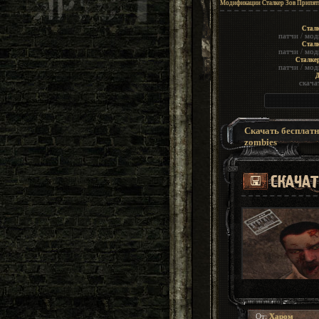
Модификации Сталкер Зов Припят
Сталк
патчи
/
мод
Сталк
патчи
/
мод
Сталке
патчи
/
мод
Д
скача
Скачать бесплатно
zombies
От:
Харом