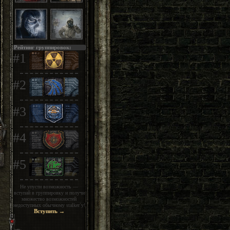
Рейтинг группировок:
#1
#2
#3
#4
#5
Не упусти возможность —
вступай в группировку и получи
множество возможностей
недоступных обычному stalker`у!
Вступить →