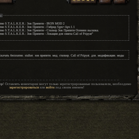
ы:
атно S.T.A.L.K.E.R.: Зов Припяти - IRON MOD 2
тно S.T.A.L.K.E.R.: Зов Припяти - Гибрид Sgm+Apv.1.1
тно S.T.A.L.K.E.R.: Зов Припяти - Сталкер Зов Припяти Осенняя вылазка.
тно S.T.A.L.K.E.R.: Зов Припяти - Локации для сингла Call of Pripyat"
скачать бесплатно
,
stalker
,
зов припяти
,
мод
,
сталкер
,
Call of Pripyat
,
для
,
модификации
,
моды
ер
! Оставлять коментарии могут только зерегистрированные пользовалели, необходимо
зарегистрироваться
или
войти
под своим именем!