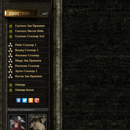
Скачать Зов Припяти
Скачать Чистое Небо
Скачать Сталкер SoC
Flesh Сталкер 2
Выход Сталкер 2
Фильмы Сталкер
Моды Зов Припяти
Рассказы Сталкер
Арты Сталкер 2
Патчи Зов Припяти
Sitemap
Sitemap-forum
Самые активные: