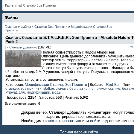
Карты (mp) Сталкер Зов Припяти
Файлы
Главная
»
Файлы
»
Сталкер Зов Припяти
»
Модификации Сталкер Зов
Припяти
Скачать бесплатно S.T.A.L.K.E.R.: Зов Припяти - Absolute Nature T
Pack 2
[ ·
Скачать удаленно
(167 МБ) ]
26
Полная совместимость с модом AtmosFear!
Описание: Цель данного дополнения - улучшить каче
текстур земли, территорий и растений в игре. Теперь
локация имеет свою флору и отличается от других.
У всех текстур была увеличена резкость. Фильтром б
обработан каждый MIP-уровень каждой текстуры. Результат - возросшая ч
картинки.
Установка: запустить установочный файл.
Категория
:
Модификации Сталкер Зов Припяти
|
Добавил
:
Red-Bull
|
Теги
:
сталкер
,
зов припяти
,
stalker
,
скачать бесплатно
,
по прямой ссылке
,
без см
Pripyat
,
для
,
модификации
,
моды
Просмотров
:
2254
|
Загрузок
:
553
|
Рейтинг
:
5.0
/
2
Всего комментариев
:
0
Добрый вечер,
Сталкер
! Добавлять комментарии могут толь
зарегистрированные пользователи.
Необходимо
зарегистрироваться
или
войти
под своим имене
Полная версия сайта