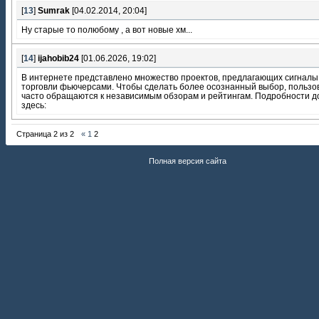
[
13
]
Sumrak
[04.02.2014, 20:04]
Ну старые то полюбому , а вот новые хм...
[
14
]
ijahobib24
[01.06.2026, 19:02]
В интернете представлено множество проектов, предлагающих сигналы
торговли фьючерсами. Чтобы сделать более осознанный выбор, пользо
часто обращаются к независимым обзорам и рейтингам. Подробности д
здесь:
Страница
2
из
2
«
1
2
Полная версия сайта