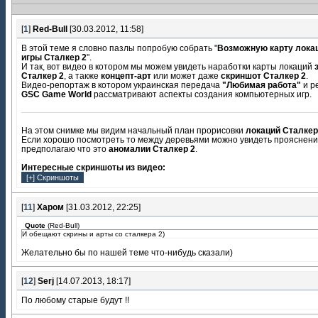
[
1
]
Red-Bull
[30.03.2012, 11:58]
В этой теме я словно пазлы попробую собрать "
Возможную карту локац
игры Сталкер 2
".
И так, вот видео в котором мы можем увидеть наработки карты локаций
Сталкер 2
, а также
концепт-арт
или может даже
скриншот Сталкер 2
.
Видео-репортаж в котором украинская передача
"Любимая работа"
и р
GSC Game World
рассматривают аспекты создания компьютерных игр.
На этом снимке мы видим начальный план прорисовки
локаций Сталкер
Если хорошо посмотреть то между деревьями можно увидеть прояснени
предполагаю что это
аномалии Сталкер 2
.
Интересные скриншоты из видео:
[
11
]
Харом
[31.03.2012, 22:25]
Quote
(
Red-Bull
)
И обещают скрины и арты со сталкера 2)
Желательно бы по нашей теме что-нибудь сказали)
[
12
]
Serj
[14.07.2013, 18:17]
По любому старые будут !!